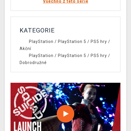
Všechno z této série
KATEGORIE
PlayStation
/
PlayStation 5
/
PS5 hry
/
Akční
PlayStation
/
PlayStation 5
/
PS5 hry
/
Dobrodružné