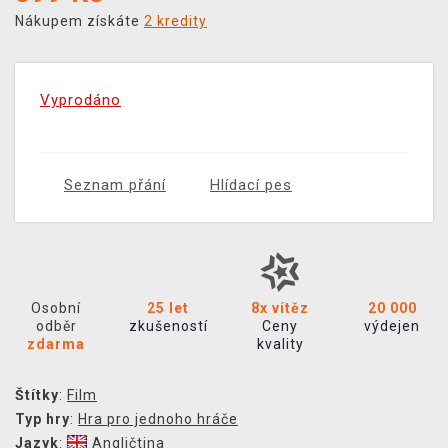
Nákupem získáte
2 kredity
Vyprodáno
Seznam přání
Hlídací pes
Osobní
25 let
8x vítěz
20 000
odběr
zkušeností
Ceny
výdejen
zdarma
kvality
Štítky
:
Film
Typ hry
:
Hra pro jednoho hráče
Jazyk
:
Angličtina