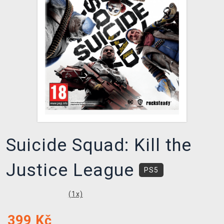
DOPRAVA
XZONE KLUB
TCG & BOARDGAME HUB
VÝKUP HER (BAZAR)
Suicide Squad: Kill the
Justice League
PS5
(
1
x)
399
Kč