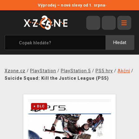
NOVÉ SLEVY
Výprodej – nové slevy od 1. srpna
›
VÝPRODEJ
VIDEOHRY
XZONE ORIGINALS
Hledat
TÉMATIKY
OBLEČENÍ A DOPLŇKY
Xzone.cz
/
PlayStation
/
PlayStation 5
/
PS5 hry
/
Akční
/
MERCHANDISE
Suicide Squad: Kill the Justice League (PS5)
SPOLEČENSKÉ HRY
BLOG
+ DLC
KONTAKT
PRODEJNY