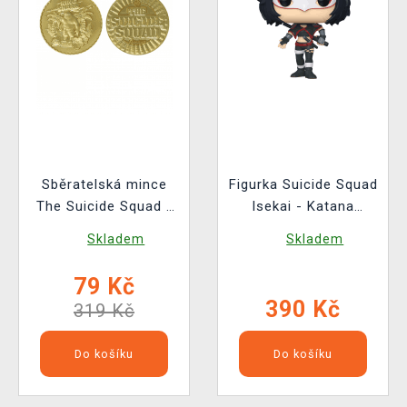
Sběratelská mince
Figurka Suicide Squad
The Suicide Squad -
Isekai - Katana
King Shark
(Funko POP! Heroes
Skladem
Skladem
534)
79 Kč
390 Kč
319 Kč
Do košíku
Do košíku