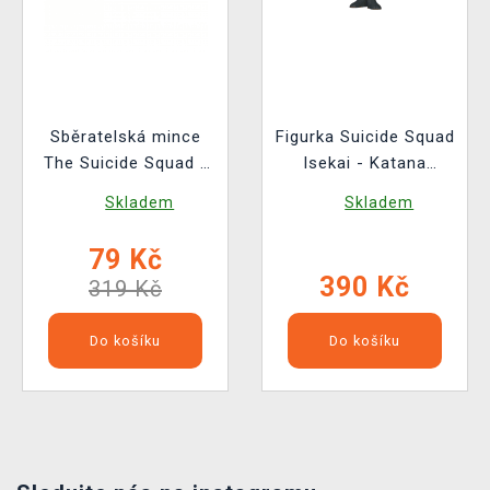
Sběratelská mince
Figurka Suicide Squad
The Suicide Squad -
Isekai - Katana
King Shark
(Funko POP! Heroes
Skladem
Skladem
534)
79 Kč
390 Kč
319 Kč
Do košíku
Do košíku