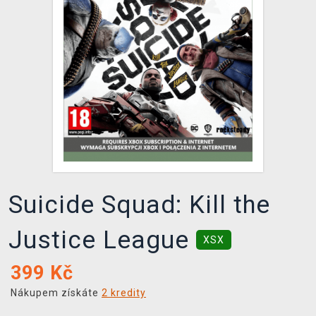
DOPRAVA
XZONE KLUB
TCG & BOARDGAME HUB
VÝKUP HER (BAZAR)
Suicide Squad: Kill the
Justice League
XSX
399
Kč
Nákupem získáte
2 kredity