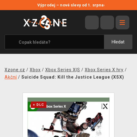
NOVÉ SLEVY
Výprodej – nové slevy od 1. srpna
›
VÝPRODEJ
VIDEOHRY
XZONE ORIGINALS
Hledat
TÉMATIKY
OBLEČENÍ A DOPLŇKY
Xzone.cz
/
Xbox
/
Xbox Series X|S
/
Xbox Series X hry
/
MERCHANDISE
Akční
/
Suicide Squad: Kill the Justice League (XSX)
SPOLEČENSKÉ HRY
BLOG
+ DLC
KONTAKT
PRODEJNY