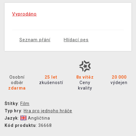
Vyprodáno
Seznam přání
Hlídací pes
Osobní
25 let
8x vítěz
20 000
odběr
zkušeností
Ceny
výdejen
zdarma
kvality
Štítky
:
Film
Typ hry
:
Hra pro jednoho hráče
Jazyk
:
Angličtina
Kód produktu
: 36668