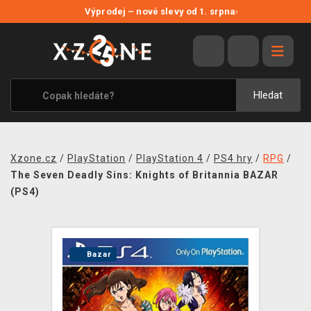
NOVÉ SLEVY
Výprodej – nové slevy od 1. srpna
›
VÝPRODEJ
VIDEOHRY
XZONE ORIGINALS
Hledat
TÉMATIKY
OBLEČENÍ A DOPLŇKY
Xzone.cz
/
PlayStation
/
PlayStation 4
/
PS4 hry
/
RPG
/
MERCHANDISE
The Seven Deadly Sins: Knights of Britannia BAZAR
(PS4)
SPOLEČENSKÉ HRY
BLOG
Bazar
KONTAKT
PRODEJNY