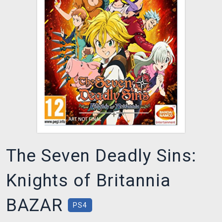
DOPRAVA
XZONE KLUB
TCG & BOARDGAME HUB
VÝKUP HER (BAZAR)
The Seven Deadly Sins:
Knights of Britannia
BAZAR
PS4