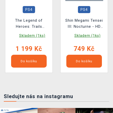
PS4
PS4
The Legend of
Shin Megami Tensei
Heroes: Trails
III: Nocturne - HD
Through Daybreak II -
Remaster BAZAR
Skladem (1ks)
Skladem (1ks)
Deluxe Edition BAZAR
1 199 Kč
749 Kč
Do košíku
Do košíku
Sledujte nás na instagramu