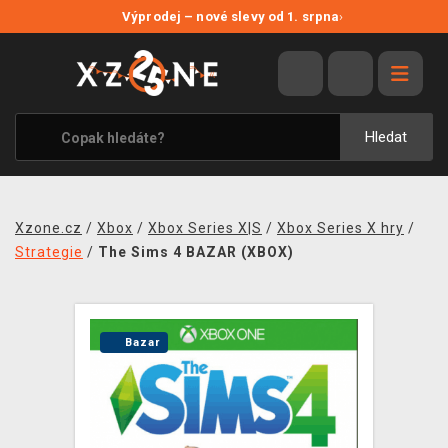
NOVÉ SLEVY
Výprodej – nové slevy od 1. srpna
›
VÝPRODEJ
VIDEOHRY
XZONE ORIGINALS
Hledat
TÉMATIKY
OBLEČENÍ A DOPLŇKY
Xzone.cz
/
Xbox
/
Xbox Series X|S
/
Xbox Series X hry
/
MERCHANDISE
Strategie
/
The Sims 4 BAZAR (XBOX)
SPOLEČENSKÉ HRY
BLOG
Bazar
KONTAKT
PRODEJNY