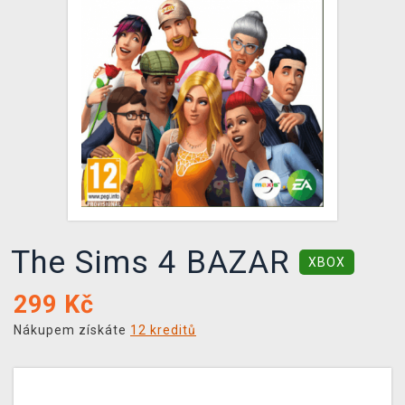
DOPRAVA
XZONE KLUB
TCG & BOARDGAME HUB
VÝKUP HER (BAZAR)
The Sims 4 BAZAR
XBOX
299
Kč
Nákupem získáte
12 kreditů