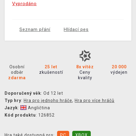
Vyprodáno
Seznam přání
Hlídací pes
Osobní
25 let
8x vítěz
20 000
odběr
zkušeností
Ceny
výdejen
zdarma
kvality
Doporučený věk
: Od 12 let
Typ hry
:
Hra pro jednoho hráče
,
Hra pro více hráčů
Jazyk
:
Angličtina
Kód produktu
: 126852
Hra také dostupná pro:
PC
XBOX