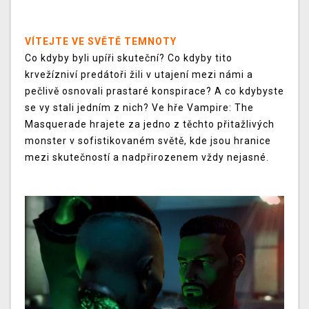
VÍTEJTE VE SVĚTĚ TEMNOTY
Co kdyby byli upíři skuteční? Co kdyby tito
krvežízniví predátoři žili v utajení mezi námi a
pečlivě osnovali prastaré konspirace? A co kdybyste
se vy stali jedním z nich? Ve hře Vampire: The
Masquerade hrajete za jedno z těchto přitažlivých
monster v sofistikovaném světě, kde jsou hranice
mezi skutečností a nadpřirozenem vždy nejasné.