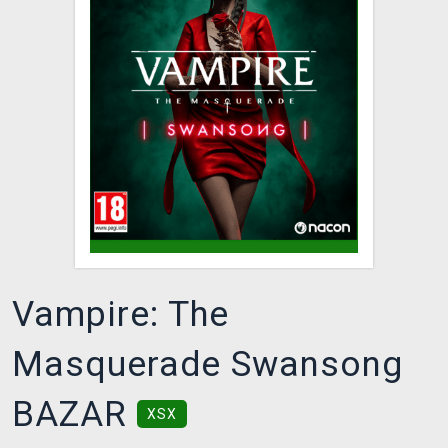
DOPRAVA
XZONE KLUB
TCG & BOARDGAME HUB
VÝKUP HER (BAZAR)
Vampire: The
Masquerade Swansong
BAZAR
XSX