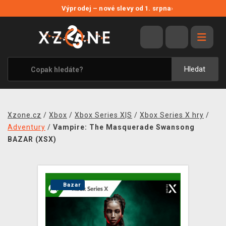
NOVÉ SLEVY
Výprodej – nové slevy od 1. srpna
›
VÝPRODEJ
VIDEOHRY
XZONE ORIGINALS
Hledat
TÉMATIKY
OBLEČENÍ A DOPLŇKY
Xzone.cz
/
Xbox
/
Xbox Series X|S
/
Xbox Series X hry
/
MERCHANDISE
Adventury
/
Vampire: The Masquerade Swansong
BAZAR (XSX)
SPOLEČENSKÉ HRY
BLOG
Bazar
KONTAKT
PRODEJNY