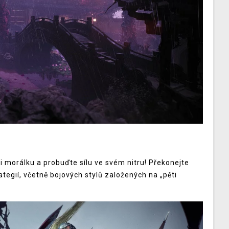
i morálku a probuďte sílu ve svém nitru! Překonejte
tegií, včetně bojových stylů založených na „pěti