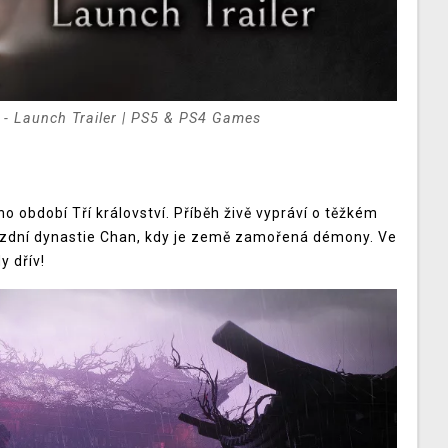
 - Launch Trailer | PS5 & PS4 Games
období Tří království. Příběh živě vypráví o těžkém
ozdní dynastie Chan, kdy je země zamořená démony. Ve
y dřív!