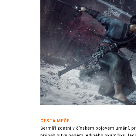
CESTA MEČE
Šermíři zdatní v čínském bojovém umění, p
průběh bitvy během jediného okamžiku, ladn