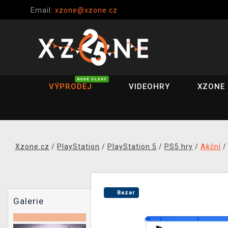
Email:
xzone@xzone.cz
NOVÉ SLEVY
VÝPRODEJ
VIDEOHRY
XZONE 
Xzone.cz
/
PlayStation
/
PlayStation 5
/
PS5 hry
/
Akční
Bazar
Galerie