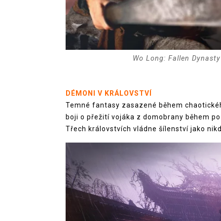
Wo Long: Fallen Dynasty
DÉMONI V KRÁLOVSTVÍ
Temné fantasy zasazené během chaotického 
boji o přežití vojáka z domobrany během p
Třech královstvích vládne šílenství jako nikd