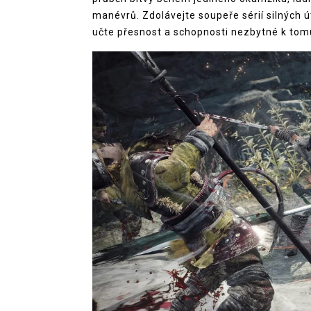
manévrů. Zdolávejte soupeře sérií silných ú
učte přesnost a schopnosti nezbytné k tom