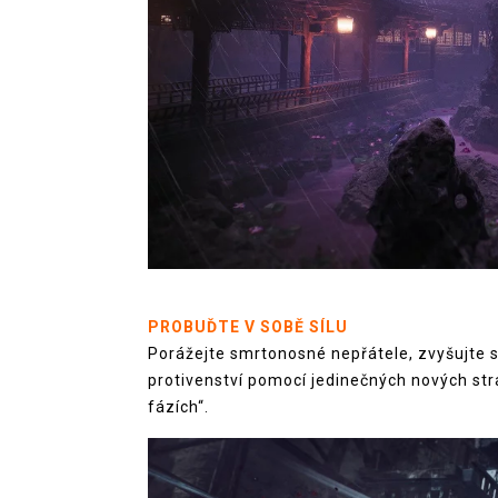
PROBUĎTE V SOBĚ SÍLU
Porážejte smrtonosné nepřátele, zvyšujte s
protivenství pomocí jedinečných nových stra
fázích“.