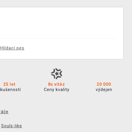
Hlídací pes
25 let
8x vítěz
20 000
zkušeností
Ceny kvality
výdejen
ráče
,
Souls-like