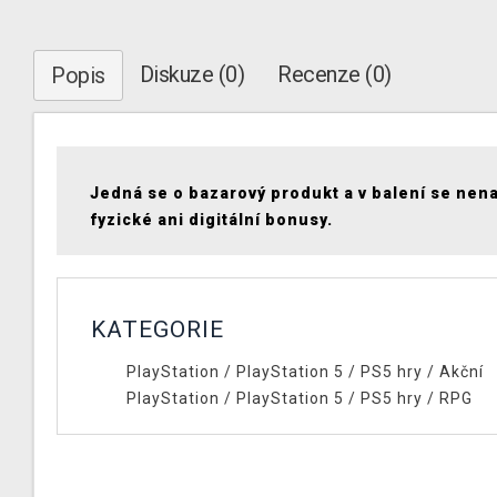
Diskuze (0)
Recenze (0)
Popis
Jedná se o bazarový produkt a v balení se nen
fyzické ani digitální bonusy.
KATEGORIE
PlayStation
/
PlayStation 5
/
PS5 hry
/
Akční
PlayStation
/
PlayStation 5
/
PS5 hry
/
RPG