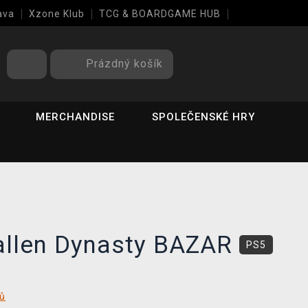
ava
Xzone Klub
TCG & BOARDGAME HUB
Prázdný košík
MERCHANDISE
SPOLEČENSKÉ HRY
allen Dynasty BAZAR
PS5
tů