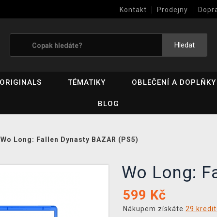
Kontakt
Prodejny
Dopr
Výkup her (bazar)
Hledat
ORIGINALS
TÉMATIKY
OBLEČENÍ A DOPLŇKY
BLOG
/
Wo Long: Fallen Dynasty BAZAR (PS5)
Wo Long: F
599
Kč
Nákupem získáte
29 kredi