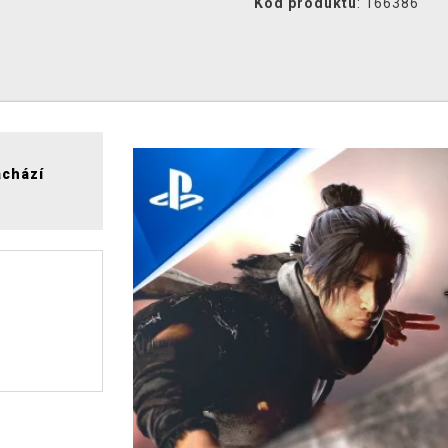
Kód produktu
: 166386
achází