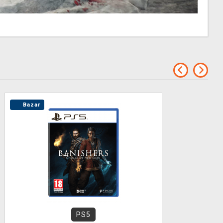
Bazar
PS5