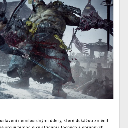
roslavení nemilosrdnými údery, které dokážou změnit
ě určují tempo díky střídání útočných a obranných