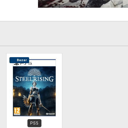
Bazar
PS5