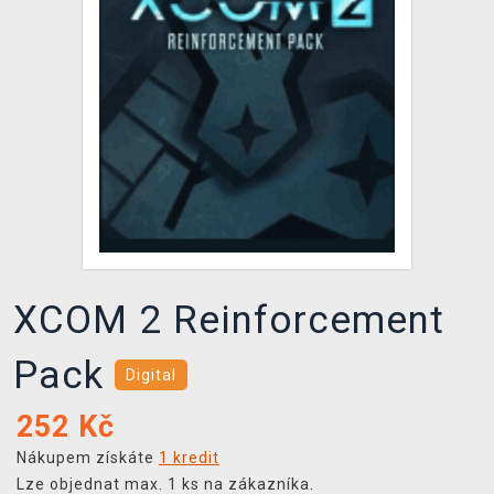
DOPRAVA
XZONE KLUB
TCG & BOARDGAME HUB
VÝKUP HER (BAZAR)
XCOM 2 Reinforcement
Pack
Digital
252
Kč
Nákupem získáte
1 kredit
Lze objednat max. 1 ks na zákazníka.