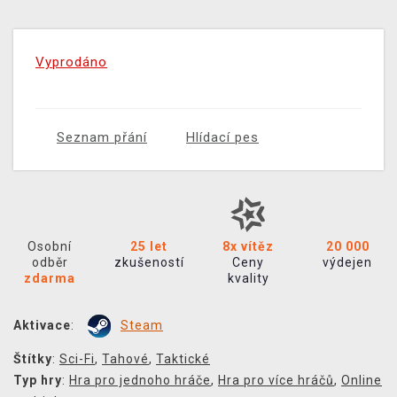
Vyprodáno
Seznam přání
Hlídací pes
Osobní
25 let
8x vítěz
20 000
odběr
zkušeností
Ceny
výdejen
zdarma
kvality
Aktivace
:
Steam
Štítky
:
Sci-Fi
,
Tahové
,
Taktické
Typ hry
:
Hra pro jednoho hráče
,
Hra pro více hráčů
,
Online