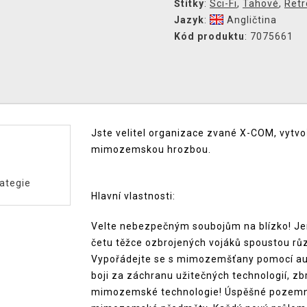
Štítky
:
Sci-Fi
,
Tahové
,
Retr
Jazyk
:
Angličtina
Kód produktu
: 7075661
Jste velitel organizace zvané X-COM, vytvoř
mimozemskou hrozbou.
ategie
Hlavní vlastnosti:
Velte nebezpečným soubojům na blízko! Jen
četu těžce ozbrojených vojáků spoustou růz
Vypořádejte se s mimozemšťany pomocí aut
boji za záchranu užitečných technologií, zb
mimozemské technologie! Úspěšné pozemn