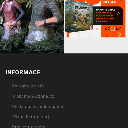
INFORMACE
Kontaktujte nás
O obchodě Xzone.cz
Reklamace a odstoupení
Výkup her (bazar)
Provizní systém