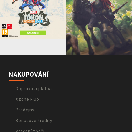
NAKUPOVÁNÍ
Doprava a platba
Xzone klub
Prodejny
Bonusové kredity
Vrácení zboží