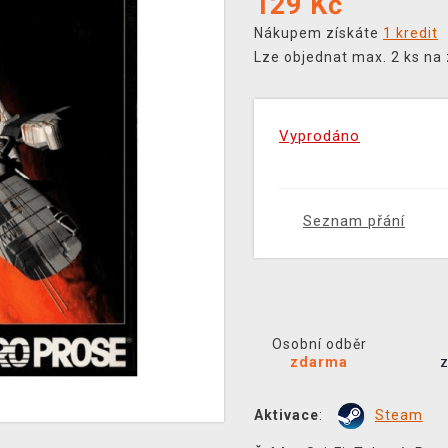
129
Kč
Nákupem získáte
1 kredit
Lze objednat max. 2 ks na
Vyprodáno
Seznam přání
Osobní odběr
zdarma
Aktivace
:
Steam