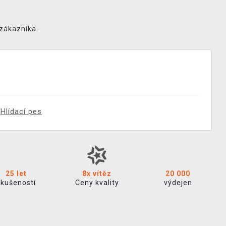
 zákazníka.
Hlídací pes
25 let
8x vítěz
20 000
zkušeností
Ceny kvality
výdejen