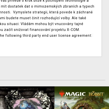
s přivede o krok blíže k pochopení technologie a
 mít dostatek dat o mimozemských zbraních a typech
nnosti. Vymyslete strategii, která povede k záchraně
i budete muset činit rozhodující volby. Ale také
ckou situaci: Vládám mohou být vnucovány tajné
 začít snižovat financování projektu X-COM.
he following third party end user license agreement: