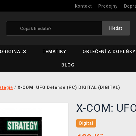
Kontakt
Prodejny
Dopr
Výkup her (bazar)
Hledat
ORIGINALS
TÉMATIKY
OBLEČENÍ A DOPLŇKY
BLOG
ategie
/
X-COM: UFO Defense (PC) DIGITAL (DIGITAL)
X-COM: UFO
Digital