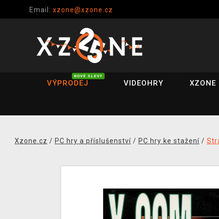
Email:
xzone@xzone.cz
NOVÉ SLEVY
VÝPRODEJ
VIDEOHRY
XZONE 
Xzone.cz
/
PC hry a příslušenství
/
PC hry ke stažení
/
Str