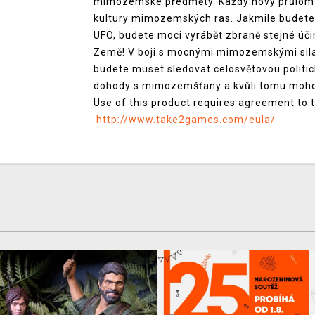
mimozemské předměty. Každý nový průlom vá
kultury mimozemských ras. Jakmile budete
UFO, budete moci vyrábět zbraně stejné úči
Země! V boji s mocnými mimozemskými silam
budete muset sledovat celosvětovou politi
dohody s mimozemšťany a kvůli tomu mohou
Use of this product requires agreement to t
http://www.take2games.com/eula/