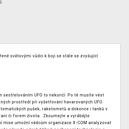
o
ené světovými vůdci k boji se stále se zvyšující
 sestřelováním UFO to nekončí: Po té musíte vést
ných prostředí při vyšetřování havarovaných UFO.
omatických pušek, raketometů a dokonce i tanků v
raní či forem života. Zkoumejte a vyrábějte
í mise umožní vědcům organizace X-COM analyzovat