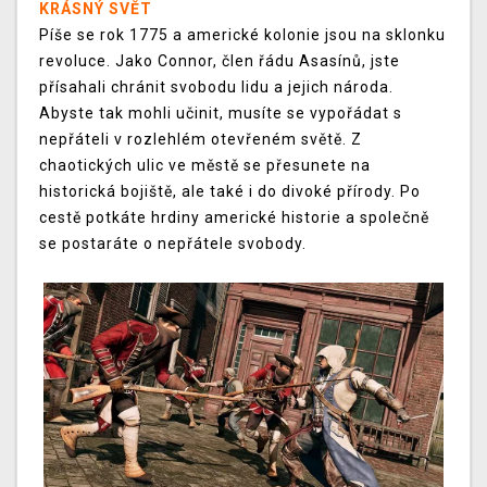
KRÁSNÝ SVĚT
Píše se rok 1775 a americké kolonie jsou na sklonku
revoluce. Jako Connor, člen řádu Asasínů, jste
přísahali chránit svobodu lidu a jejich národa.
Abyste tak mohli učinit, musíte se vypořádat s
nepřáteli v rozlehlém otevřeném světě. Z
chaotických ulic ve městě se přesunete na
historická bojiště, ale také i do divoké přírody. Po
cestě potkáte hrdiny americké historie a společně
se postaráte o nepřátele svobody.