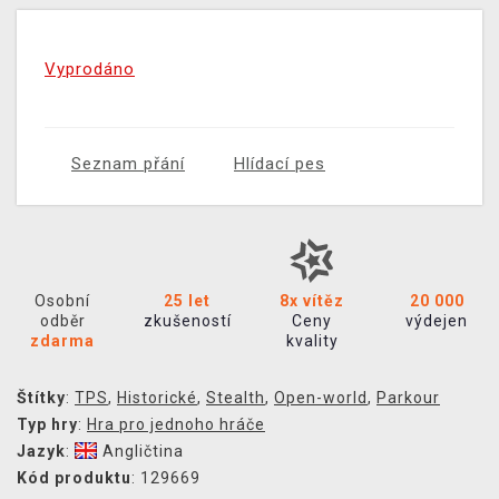
Vyprodáno
Seznam přání
Hlídací pes
Osobní
25 let
8x vítěz
20 000
odběr
zkušeností
Ceny
výdejen
zdarma
kvality
Štítky
:
TPS
,
Historické
,
Stealth
,
Open-world
,
Parkour
Typ hry
:
Hra pro jednoho hráče
Jazyk
:
Angličtina
Kód produktu
: 129669