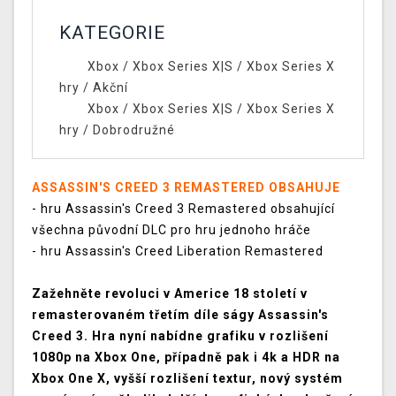
KATEGORIE
Xbox
/
Xbox Series X|S
/
Xbox Series X
hry
/
Akční
Xbox
/
Xbox Series X|S
/
Xbox Series X
hry
/
Dobrodružné
ASSASSIN'S CREED 3 REMASTERED OBSAHUJE
- hru Assassin's Creed 3 Remastered obsahující
všechna původní DLC pro hru jednoho hráče
- hru Assassin's Creed Liberation Remastered
Zažehněte revoluci v Americe 18 století v
remasterovaném třetím díle ságy Assassin's
Creed 3. Hra nyní nabídne grafiku v rozlišení
1080p na Xbox One, případně pak i 4k a HDR na
Xbox One X, vyšší rozlišení textur, nový systém