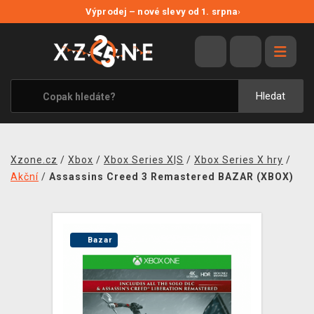
NOVÉ SLEVY
Výprodej – nové slevy od 1. srpna
›
VÝPRODEJ
VIDEOHRY
XZONE ORIGINALS
Hledat
TÉMATIKY
OBLEČENÍ A DOPLŇKY
Xzone.cz
/
Xbox
/
Xbox Series X|S
/
Xbox Series X hry
/
MERCHANDISE
Akční
/
Assassins Creed 3 Remastered BAZAR (XBOX)
SPOLEČENSKÉ HRY
BLOG
Bazar
KONTAKT
PRODEJNY