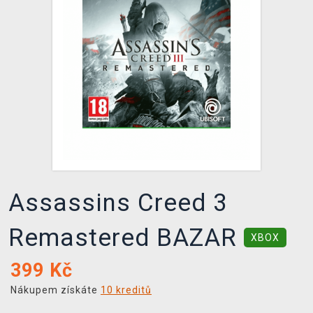
DOPRAVA
XZONE KLUB
TCG & BOARDGAME HUB
VÝKUP HER (BAZAR)
Assassins Creed 3
Remastered BAZAR
XBOX
399
Kč
Nákupem získáte
10 kreditů