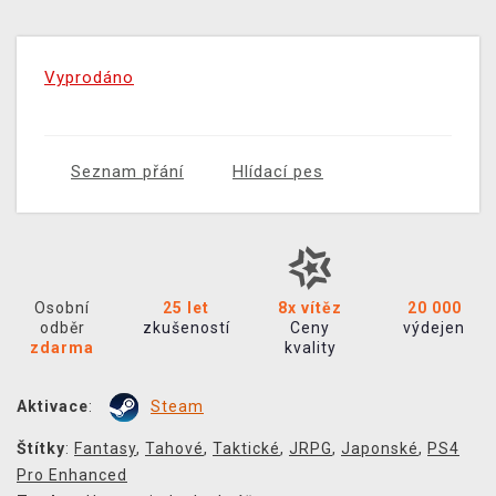
Vyprodáno
Seznam přání
Hlídací pes
Osobní
25 let
8x vítěz
20 000
odběr
zkušeností
Ceny
výdejen
zdarma
kvality
Aktivace
:
Steam
Štítky
:
Fantasy
,
Tahové
,
Taktické
,
JRPG
,
Japonské
,
PS4
Pro Enhanced