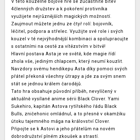
V této kouzelné bojové hře se zúčastníte bitev
4členných družstev a k pokoření protivníka
využijete nejrůznějších magických možností.
Zaujmout můžete jednu ze čtyř rolí: bojovník,
léčitel, podpora a střelec. Využijte své role i svých
kouzel v té nejvýhodnější kombinaci a spolupracujte
s ostatními na cestě za vítězstvím v bitvě!
Hlavní postava Asta je ve světě, kde magie řídí
zhola vše, jediným chlapcem, který neumí kouzlit.
Navzdory svému hendikepu Asta díky pomoci svých
přátel překoná všechny útrapy a jde za svým snem
stát se jednou králem čarodějů.
Tato hra obsahuje původní příběh, nevylíčený v
aktuálně vysílané anime sérii Black Clover. Yami
Sukehiro, kapitán Astova rytířského řádu Black
Bulls, zničehonic omládnul, a to přesně v okamžiku
útoku tajemného mága na království Clover.
Připojte se k Astovi a jeho přátelům na novém
dobrodružství plném zkoušek a strastí.