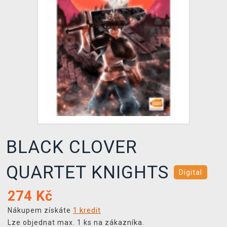
DOPRAVA
XZONE KLUB
TCG & BOARDGAME HUB
VÝKUP HER (BAZAR)
BLACK CLOVER
QUARTET KNIGHTS
Digital
274
Kč
Nákupem získáte
1 kredit
Lze objednat max. 1 ks na zákazníka.