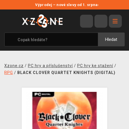
NOVÉ SLEVY
Výprodej – nové slevy od 1. srpna
›
VÝPRODEJ
VIDEOHRY
XZONE ORIGINALS
Hledat
TÉMATIKY
OBLEČENÍ A DOPLŇKY
Xzone.cz
/
PC hry a příslušenství
/
PC hry ke stažení
/
MERCHANDISE
RPG
/
BLACK CLOVER QUARTET KNIGHTS (DIGITAL)
SPOLEČENSKÉ HRY
BLOG
KONTAKT
PRODEJNY