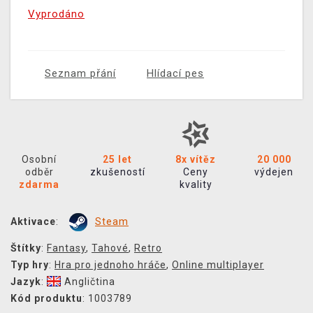
Vyprodáno
Seznam přání
Hlídací pes
Osobní
25 let
8x vítěz
20 000
odběr
zkušeností
Ceny
výdejen
zdarma
kvality
Aktivace
:
Steam
Štítky
:
Fantasy
,
Tahové
,
Retro
Typ hry
:
Hra pro jednoho hráče
,
Online multiplayer
Jazyk
:
Angličtina
Kód produktu
: 1003789