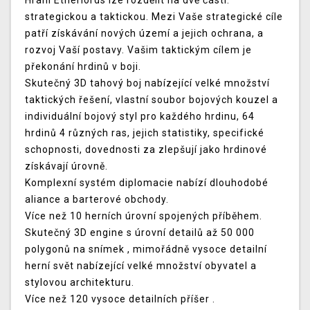
Hraní Etherlords lze rozdělit na dvě části:
strategickou a taktickou. Mezi Vaše strategické cíle
patří získávání nových území a jejich ochrana, a
rozvoj Vaší postavy. Vašim taktickým cílem je
překonání hrdinů v boji.
Skutečný 3D tahový boj nabízející velké množství
taktických řešení, vlastní soubor bojových kouzel a
individuální bojový styl pro každého hrdinu, 64
hrdinů 4 různých ras, jejich statistiky, specifické
schopnosti, dovednosti za zlepšují jako hrdinové
získávají úrovně.
Komplexní systém diplomacie nabízí dlouhodobé
aliance a barterové obchody.
Více než 10 herních úrovní spojených příběhem.
Skutečný 3D engine s úrovní detailů až 50 000
polygonů na snímek , mimořádně vysoce detailní
herní svět nabízející velké množství obyvatel a
stylovou architekturu.
Více než 120 vysoce detailních příšer .