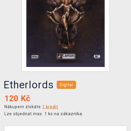
DOPRAVA
XZONE KLUB
TCG & BOARDGAME HUB
VÝKUP HER (BAZAR)
Etherlords
Digital
120
Kč
Nákupem získáte
1 kredit
Lze objednat max. 1 ks na zákazníka.