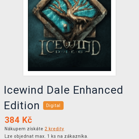
DOPRAVA
XZONE KLUB
TCG & BOARDGAME HUB
VÝKUP HER (BAZAR)
Icewind Dale Enhanced
Edition
Digital
384
Kč
Nákupem získáte
2 kredity
Lze objednat max. 1 ks na zákazníka.