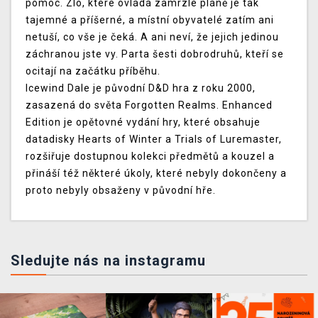
pomoc. Zlo, které ovládá zamrzlé pláně je tak
tajemné a příšerné, a místní obyvatelé zatím ani
netuší, co vše je čeká. A ani neví, že jejich jedinou
záchranou jste vy. Parta šesti dobrodruhů, kteří se
ocitají na začátku příběhu.
Icewind Dale je původní D&D hra z roku 2000,
zasazená do světa Forgotten Realms. Enhanced
Edition je opětovné vydání hry, které obsahuje
datadisky Hearts of Winter a Trials of Luremaster,
rozšiřuje dostupnou kolekci předmětů a kouzel a
přináší též některé úkoly, které nebyly dokončeny a
proto nebyly obsaženy v původní hře.
Sledujte nás na instagramu