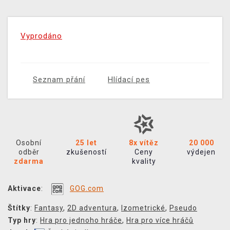
Vyprodáno
Seznam přání
Hlídací pes
Osobní
25 let
8x vítěz
20 000
odběr
zkušeností
Ceny
výdejen
zdarma
kvality
Aktivace
:
GOG.com
Štítky
:
Fantasy
,
2D adventura
,
Izometrické
,
Pseudo
Typ hry
:
Hra pro jednoho hráče
,
Hra pro více hráčů