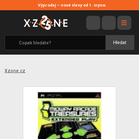
NOVÉ SLEVY
Výprodej – nové slevy od 1. srpna
›
VÝPRODEJ
VIDEOHRY
XZONE ORIGINALS
Hledat
TÉMATIKY
OBLEČENÍ A DOPLŇKY
Xzone.cz
MERCHANDISE
SPOLEČENSKÉ HRY
BLOG
KONTAKT
PRODEJNY