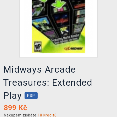
DOPRAVA
XZONE KLUB
TCG & BOARDGAME HUB
VÝKUP HER (BAZAR)
Midways Arcade
Treasures: Extended
Play
PSP
899
Kč
Nákupem získáte
18 kreditů