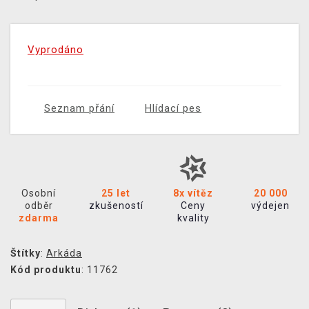
Vyprodáno
Seznam přání
Hlídací pes
Osobní
25 let
8x vítěz
20 000
odběr
zkušeností
Ceny
výdejen
zdarma
kvality
Štítky
:
Arkáda
Kód produktu
: 11762