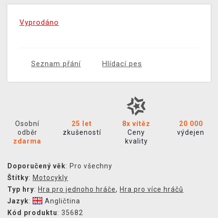
Vyprodáno
Seznam přání
Hlídací pes
Osobní
25 let
8x vítěz
20 000
odběr
zkušeností
Ceny
výdejen
zdarma
kvality
Doporučený věk
: Pro všechny
Štítky
:
Motocykly
Typ hry
:
Hra pro jednoho hráče
,
Hra pro více hráčů
Jazyk
:
Angličtina
Kód produktu
: 35682