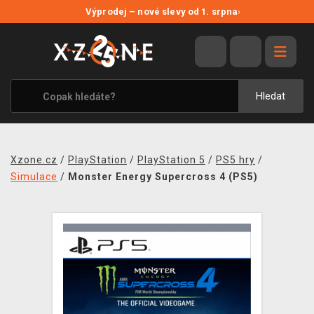
NOVÉ SLEVY
Výprodej – nové slevy od 1. srpna
›
VÝPRODEJ
VIDEOHRY
XZONE ORIGINALS
Hledat
TÉMATIKY
OBLEČENÍ A DOPLŇKY
Xzone.cz
/
PlayStation
/
PlayStation 5
/
PS5 hry
/
MERCHANDISE
Simulace
/
Monster Energy Supercross 4 (PS5)
SPOLEČENSKÉ HRY
BLOG
KONTAKT
PRODEJNY