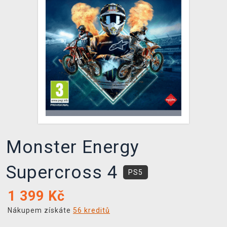
DOPRAVA
XZONE KLUB
TCG & BOARDGAME HUB
VÝKUP HER (BAZAR)
Monster Energy
Supercross 4
PS5
1 399
Kč
Nákupem získáte
56 kreditů