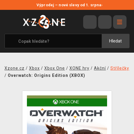
NOVÉ SLEVY
Výprodej – nové slevy od 1. srpna
›
VÝPRODEJ
VIDEOHRY
XZONE ORIGINALS
Hledat
TÉMATIKY
OBLEČENÍ A DOPLŇKY
Xzone.cz
/
Xbox
/
Xbox One
/
XONE hry
/
Akční
/
Střílečky
MERCHANDISE
/
Overwatch: Origins Edition (XBOX)
SPOLEČENSKÉ HRY
BLOG
KONTAKT
PRODEJNY