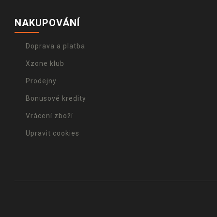
NAKUPOVÁNÍ
Doprava a platba
Xzone klub
Prodejny
Bonusové kredity
Vrácení zboží
Upravit cookies