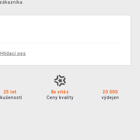
 zákazníka.
Hlídací pes
25 let
8x vítěz
20 000
zkušeností
Ceny kvality
výdejen