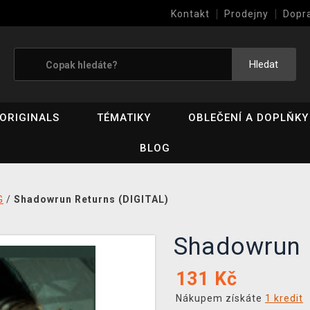
Kontakt
Prodejny
Dopr
Výkup her (bazar)
Hledat
ORIGINALS
TÉMATIKY
OBLEČENÍ A DOPLŇKY
BLOG
G
/
Shadowrun Returns (DIGITAL)
Shadowrun 
131
Kč
Nákupem získáte
1 kredit