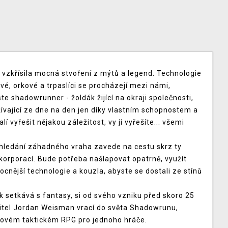
a vzkřísila mocná stvoření z mýtů a legend. Technologie
vé, orkové a trpaslíci se procházejí mezi námi,
te shadowrunner - žoldák žijící na okraji společnosti,
žívající ze dne na den jen díky vlastním schopnostem a
 vyřešit nějakou záležitost, vy ji vyřešíte... všemi
hledání záhadného vraha zavede na cestu skrz ty
orporací. Bude potřeba našlapovat opatrně, využít
cnější technologie a kouzla, abyste se dostali ze stínů
 setkává s fantasy, si od svého vzniku před skoro 25
ořitel Jordan Weisman vrací do světa Shadowrunu,
ahovém taktickém RPG pro jednoho hráče.