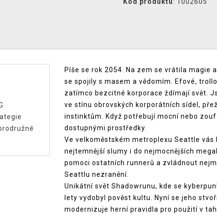
Kód produktu
: 1002605
Píše se rok 2054. Na zem se vrátila magie 
se spojily s masem a vědomím. Efové, trollo
zatímco bezcitné korporace ždímají svět. Js
ve stínu obrovských korporátních sídel, pře
G
instinktům. Když potřebují mocní nebo zoufalí
ategie
dostupnými prostředky.
brodružné
Ve velkoměstském metroplexu Seattle vás 
nejtemnější slumy i do nejmocnějších megak
pomoci ostatních runnerů a zvládnout nejmo
Seattlu nezranění.
Unikátní svět Shadowrunu, kde se kyberpunk
lety vydobyl pověst kultu. Nyní se jeho stv
modernizuje herní pravidla pro použití v t