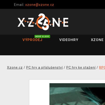
Email:
xzone@xzone.cz
NOVÉ SLEVY
VÝPRODEJ
VIDEOHRY
XZONE 
Xzone.cz
/
PC hry a příslušenství
/
PC hry ke stažení
/
RP