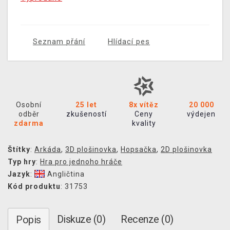
Seznam přání
Hlídací pes
Osobní
25 let
8x vítěz
20 000
odběr
zkušeností
Ceny
výdejen
zdarma
kvality
Štítky
:
Arkáda
,
3D plošinovka
,
Hopsačka
,
2D plošinovka
Typ hry
:
Hra pro jednoho hráče
Jazyk
:
Angličtina
Kód produktu
: 31753
Diskuze (0)
Recenze (0)
Popis