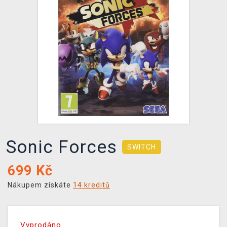
DOPRAVA
XZONE KLUB
TCG & BOARDGAME HUB
VÝKUP HER (BAZAR)
Sonic Forces
SWITCH
699
Kč
Nákupem získáte
14 kreditů
Vyprodáno