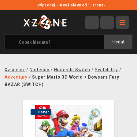
NOVÉ SLEVY
Výprodej – nové slevy od 1. srpna
›
VÝPRODEJ
VIDEOHRY
XZONE ORIGINALS
Hledat
TÉMATIKY
OBLEČENÍ A DOPLŇKY
Xzone.cz
/
Nintendo
/
Nintendo Switch
/
Switch hry
/
MERCHANDISE
Adventury
/
Super Mario 3D World + Bowsers Fury
BAZAR (SWITCH)
SPOLEČENSKÉ HRY
BLOG
Bazar
KONTAKT
PRODEJNY