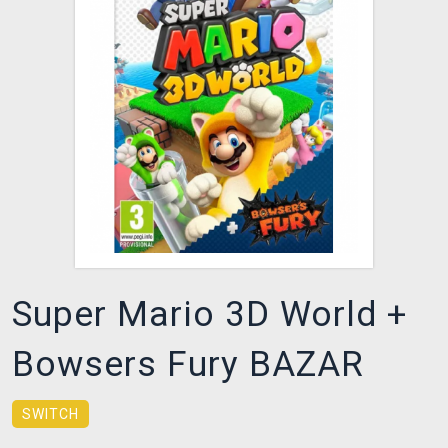
DOPRAVA
XZONE KLUB
TCG & BOARDGAME HUB
VÝKUP HER (BAZAR)
Super Mario 3D World +
Bowsers Fury BAZAR
SWITCH