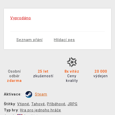
Vyprodáno
Seznam přání
Hlídací pes
Osobní
25 let
8x vítěz
20 000
odběr
zkušeností
Ceny
výdejen
zdarma
kvality
Aktivace
:
Steam
Štítky
:
Vtipné
,
Tahové
,
Příběhové
,
JRPG
Typ hry
:
Hra pro jednoho hráče