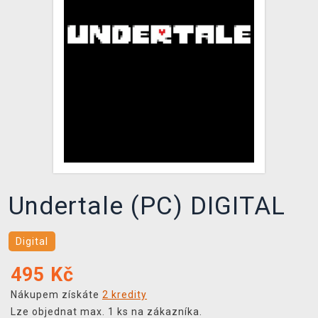
DOPRAVA
XZONE KLUB
TCG & BOARDGAME HUB
VÝKUP HER (BAZAR)
Undertale (PC) DIGITAL
Digital
495
Kč
Nákupem získáte
2 kredity
Lze objednat max. 1 ks na zákazníka.