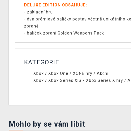
DELUXE EDITION OBSAHUJE:
- základní hru
- dva prémiové balíčky postav včetně unikátního 
zbraně
- balíček zbraní Golden Weapons Pack
KATEGORIE
Xbox
/
Xbox One
/
XONE hry
/
Akční
Xbox
/
Xbox Series X|S
/
Xbox Series X hry
/
A
Mohlo by se vám líbit