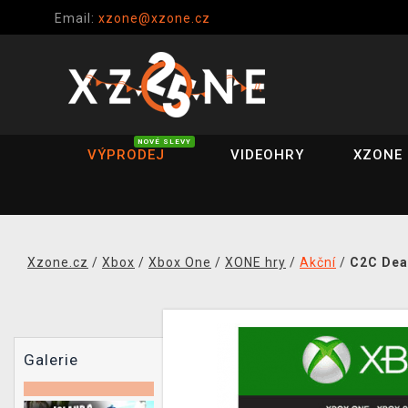
Email:
xzone@xzone.cz
NOVÉ SLEVY
VÝPRODEJ
VIDEOHRY
XZONE 
Xzone.cz
/
Xbox
/
Xbox One
/
XONE hry
/
Akční
/
C2C Dead
Galerie