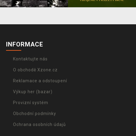
INFORMACE
Kontaktujte nás
O obchodě Xzone.cz
Reklamace a odstoupení
Výkup her (bazar)
Provizní systém
Obchodní podmínky
Ochrana osobních údajů