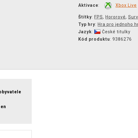
Aktivace
:
Xbox Live
Štítky
:
FPS
,
Hororové
,
Surv
Typ hry
:
Hra pro jednoho h
Jazyk
:
České titulky
Kód produktu
: 9386276
 obyvatele
jen