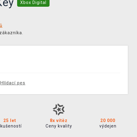
-Key
Xbox Digital
tů
 zákazníka.
Hlídací pes
25 let
8x vítěz
20 000
zkušeností
Ceny kvality
výdejen