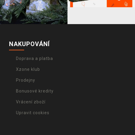
NAKUPOVÁNÍ
Doprava a platba
Xzone klub
Prodejny
Bonusové kredity
Vrácení zboží
Upravit cookies