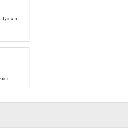
kostýmu a
kční