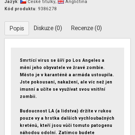
Jazyk
:
České titulky
,
Angličtina
Kód produktu
: 9386278
Diskuze (0)
Recenze (0)
Popis
Smrtící virus se šíří po Los Angeles a
mění jeho obyvatele ve žravé zombie.
Město je v karanténě a armáda ustoupila.
Jste pokousaní, nakažení, ale víc než jen
imunní a učíte se využívat svou vnitřní
zombii.
Budoucnost LA (a lidstva) držíte v rukou
pouze vy a hrstka dalších vychloubačných
kreténů, kteří jsou vůči tomuto patogenu
náhodou odolní. Zatímco budete