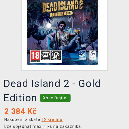
DOPRAVA
XZONE KLUB
TCG & BOARDGAME HUB
VÝKUP HER (BAZAR)
Dead Island 2 - Gold
Edition
Xbox Digital
2 384
Kč
Nákupem získáte
12 kreditů
Lze objednat max. 1 ks na zákazníka.