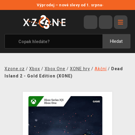
NOVÉ SLEVY
Výprodej – nové slevy od 1. srpna
›
VÝPRODEJ
VIDEOHRY
XZONE ORIGINALS
Hledat
TÉMATIKY
OBLEČENÍ A DOPLŇKY
Xzone.cz
/
Xbox
/
Xbox One
/
XONE hry
/
Akční
/
Dead
MERCHANDISE
Island 2 - Gold Edition (XONE)
SPOLEČENSKÉ HRY
BLOG
KONTAKT
PRODEJNY