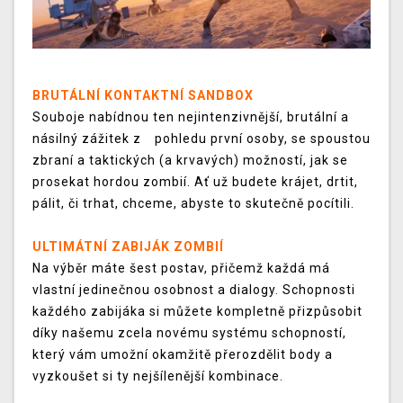
BRUTÁLNÍ KONTAKTNÍ SANDBOX
Souboje nabídnou ten nejintenzivnější, brutální a
násilný zážitek z pohledu první osoby, se spoustou
zbraní a taktických (a krvavých) možností, jak se
prosekat hordou zombií. Ať už budete krájet, drtit,
pálit, či trhat, chceme, abyste to skutečně pocítili.
ULTIMÁTNÍ ZABIJÁK ZOMBIÍ
Na výběr máte šest postav, přičemž každá má
vlastní jedinečnou osobnost a dialogy. Schopnosti
každého zabijáka si můžete kompletně přizpůsobit
díky našemu zcela novému systému schopností,
který vám umožní okamžitě přerozdělit body a
vyzkoušet si ty nejšílenější kombinace.