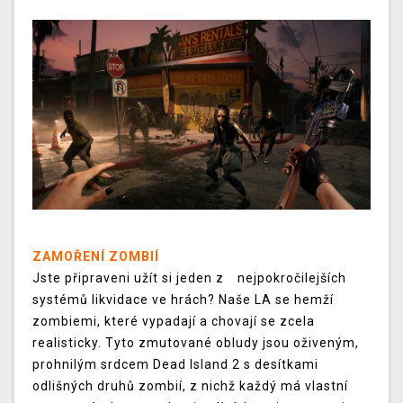
ZAMOŘENÍ ZOMBIÍ
Jste připraveni užít si jeden z nejpokročilejších
systémů likvidace ve hrách? Naše LA se hemží
zombiemi, které vypadají a chovají se zcela
realisticky. Tyto zmutované obludy jsou oživeným,
prohnilým srdcem Dead Island 2 s desítkami
odlišných druhů zombií, z nichž každý má vlastní