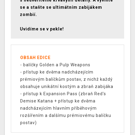
s neuvěřitelně krvavými detaily. A vyviňte
se a staňte se ultimátním zabijákem
zombií.
Uvidíme se v pekle!
OBSAH EDICE
- balíčky Golden a Pulp Weapons
- přístup ke dvěma nadcházejícím
prémiovým balíčkům postav, z nichž každý
obsahuje unikátní kostým a zbraň zabijáka
- přístup k Expansion Pass (zbraň Red's
Demise Katana + přístup ke dvěma
nadcházejícím hlavním příběhovým
rozšířením a dalšímu prémiovému balíčku
postav)