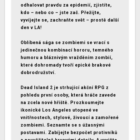
odhalovat pravdu za epidemií, zjistíte,
kdo – nebo co – jste zač. Přežijte,
vyvíjejte se, zachraňte svět – prostě další
den v LA!
Oblíbená sága se zombiemi se vrací s
jedinečnou kombinací hororu, temného
humoru a bláznivým vražděním zombií,
které dohromady tvoří epické brakové
dobrodružství.
Dead Island 2 je strhující akční RPG z
pohledu první osoby, která hráče zavede
na zcela nové hřiště. Prozkoumejte
ikonické Los Angeles utopené ve
vnitřnostech, stylové, živoucí a zamořené
zombiemi. Seznamte se s úžasnými
postavami. Zabíjejte bezpočet protivníků