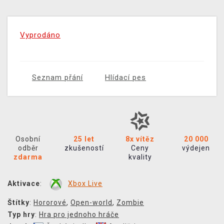
Vyprodáno
Seznam přání
Hlídací pes
Osobní
25 let
8x vítěz
20 000
odběr
zkušeností
Ceny
výdejen
zdarma
kvality
Aktivace
:
Xbox Live
Štítky
:
Hororové
,
Open-world
,
Zombie
Typ hry
:
Hra pro jednoho hráče