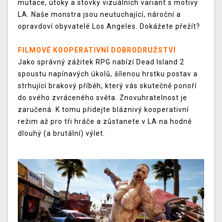
mutace, útoky a stovky vizuálních variant s motivy
LA. Naše monstra jsou neutuchající, nároční a
opravdoví obyvatelé Los Angeles. Dokážete přežít?
FILMOVÉ KOOPERATIVNÍ DOBRODRUŽSTVÍ
Jako správný zážitek RPG nabízí Dead Island 2
spoustu napínavých úkolů, šílenou hrstku postav a
strhující brakový příběh, který vás skutečně ponoří
do svého zvráceného světa. Znovuhratelnost je
zaručená. K tomu přidejte bláznivý kooperativní
režim až pro tři hráče a zůstanete v LA na hodně
dlouhý (a brutální) výlet.