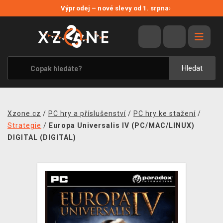
NOVÉ SLEVY
Výprodej – nové slevy od 1. srpna
›
VÝPRODEJ
VIDEOHRY
XZONE ORIGINALS
Hledat
TÉMATIKY
OBLEČENÍ A DOPLŇKY
Xzone.cz
/
PC hry a příslušenství
/
PC hry ke stažení
/
MERCHANDISE
Strategie
/
Europa Universalis IV (PC/MAC/LINUX)
DIGITAL (DIGITAL)
SPOLEČENSKÉ HRY
BLOG
KONTAKT
PRODEJNY