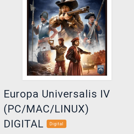
DOPRAVA
XZONE KLUB
TCG & BOARDGAME HUB
VÝKUP HER (BAZAR)
Europa Universalis IV
(PC/MAC/LINUX)
DIGITAL
Digital