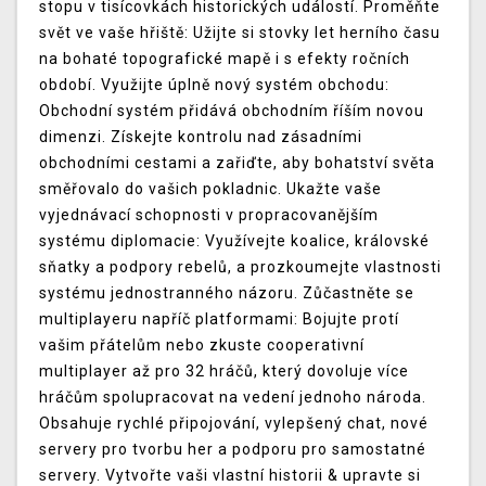
stopu v tisícovkách historických událostí. Proměňte
svět ve vaše hřiště: Užijte si stovky let herního času
na bohaté topografické mapě i s efekty ročních
období. Využijte úplně nový systém obchodu:
Obchodní systém přidává obchodním říším novou
dimenzi. Získejte kontrolu nad zásadními
obchodními cestami a zařiďte, aby bohatství světa
směřovalo do vašich pokladnic. Ukažte vaše
vyjednávací schopnosti v propracovanějším
systému diplomacie: Využívejte koalice, královské
sňatky a podpory rebelů, a prozkoumejte vlastnosti
systému jednostranného názoru. Zůčastněte se
multiplayeru napříč platformami: Bojujte protí
vašim přátelům nebo zkuste cooperativní
multiplayer až pro 32 hráčů, který dovoluje více
hráčům spolupracovat na vedení jednoho národa.
Obsahuje rychlé připojování, vylepšený chat, nové
servery pro tvorbu her a podporu pro samostatné
servery. Vytvořte vaši vlastní historii & upravte si