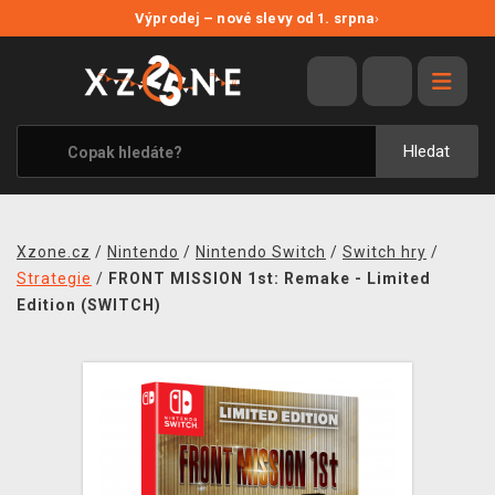
NOVÉ SLEVY
Výprodej – nové slevy od 1. srpna
›
VÝPRODEJ
VIDEOHRY
XZONE ORIGINALS
Hledat
TÉMATIKY
OBLEČENÍ A DOPLŇKY
Xzone.cz
/
Nintendo
/
Nintendo Switch
/
Switch hry
/
MERCHANDISE
Strategie
/
FRONT MISSION 1st: Remake - Limited
Edition (SWITCH)
SPOLEČENSKÉ HRY
BLOG
KONTAKT
PRODEJNY