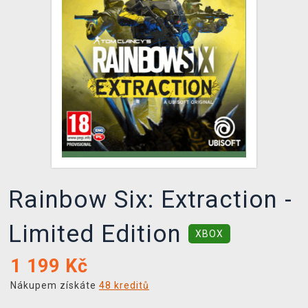
DOPRAVA
XZONE KLUB
TCG & BOARDGAME HUB
VÝKUP HER (BAZAR)
Rainbow Six: Extraction -
Limited Edition
XBOX
1 199
Kč
Nákupem získáte
48 kreditů