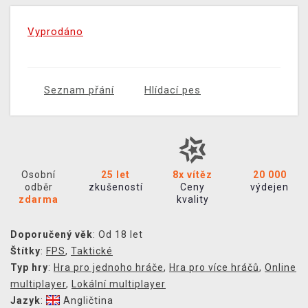
Vyprodáno
Seznam přání
Hlídací pes
Osobní
25 let
8x vítěz
20 000
odběr
zkušeností
Ceny
výdejen
zdarma
kvality
Doporučený věk
: Od 18 let
Štítky
:
FPS
,
Taktické
Typ hry
:
Hra pro jednoho hráče
,
Hra pro více hráčů
,
Online
multiplayer
,
Lokální multiplayer
Jazyk
:
Angličtina