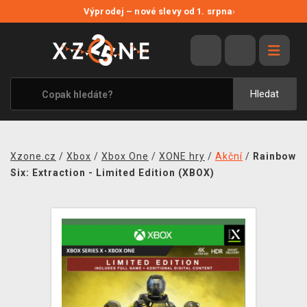
NOVÉ SLEVY
Výprodej – nové slevy od 1. srpna
›
VÝPRODEJ
VIDEOHRY
XZONE ORIGINALS
Hledat
TÉMATIKY
OBLEČENÍ A DOPLŇKY
Xzone.cz
/
Xbox
/
Xbox One
/
XONE hry
/
Akční
/
Rainbow
MERCHANDISE
Six: Extraction - Limited Edition (XBOX)
SPOLEČENSKÉ HRY
BLOG
KONTAKT
PRODEJNY