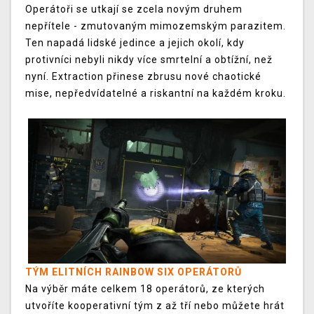
Operátoři se utkají se zcela novým druhem
nepřítele - zmutovaným mimozemským parazitem.
Ten napadá lidské jedince a jejich okolí, kdy
protivníci nebyli nikdy více smrtelní a obtížní, než
nyní. Extraction přinese zbrusu nové chaotické
mise, nepředvídatelné a riskantní na každém kroku.
TÝM ELITNÍCH RAINBOW SIX OPERÁTORŮ
Na výběr máte celkem 18 operátorů, ze kterých
utvoříte kooperativní tým z až tří nebo můžete hrát