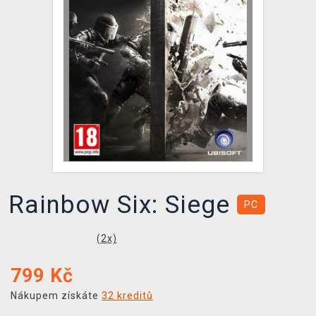
DOPRAVA
XZONE KLUB
TCG & BOARDGAME HUB
VÝKUP HER (BAZAR)
Rainbow Six: Siege
PC
(
2
x)
799
Kč
Nákupem získáte
32 kreditů