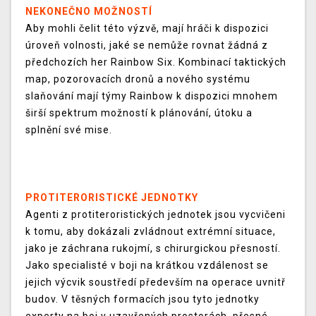
NEKONEČNO MOŽNOSTÍ
Aby mohli čelit této výzvě, mají hráči k dispozici
úroveň volnosti, jaké se nemůže rovnat žádná z
předchozích her Rainbow Six. Kombinací taktických
map, pozorovacích dronů a nového systému
slaňování mají týmy Rainbow k dispozici mnohem
širší spektrum možností k plánování, útoku a
splnění své mise.
PROTITERORISTICKÉ JEDNOTKY
Agenti z protiteroristických jednotek jsou vycvičeni
k tomu, aby dokázali zvládnout extrémní situace,
jako je záchrana rukojmí, s chirurgickou přesností.
Jako specialisté v boji na krátkou vzdálenost se
jejich výcvik soustředí především na operace uvnitř
budov. V těsných formacích jsou tyto jednotky