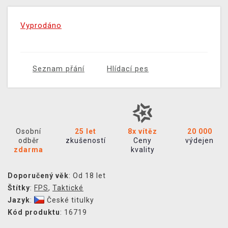
Vyprodáno
Seznam přání
Hlídací pes
Osobní
25 let
8x vítěz
20 000
odběr
zkušeností
Ceny
výdejen
zdarma
kvality
Doporučený věk
: Od 18 let
Štítky
:
FPS
,
Taktické
Jazyk
:
České titulky
Kód produktu
: 16719