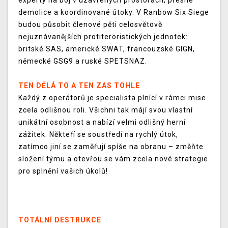
experty na boj v uzavřených prostorách, přesné
demolice a koordinované útoky. V Ranbow Six Siege
budou působit členové pěti celosvětově
nejuznávanějších protiteroristických jednotek:
britské SAS, americké SWAT, francouzské GIGN,
německé GSG9 a ruské SPETSNAZ.
TEN DĚLÁ TO A TEN ZAS TOHLE
Každý z operátorů je specialista plnící v rámci mise
zcela odlišnou roli. Všichni tak májí svou vlastní
unikátní osobnost a nabízí velmi odlišný herní
zážitek. Někteří se soustředí na rychlý útok,
zatímco jiní se zaměřují spíše na obranu – změňte
složení týmu a otevřou se vám zcela nové strategie
pro splnění vašich úkolů!
TOTÁLNÍ DESTRUKCE