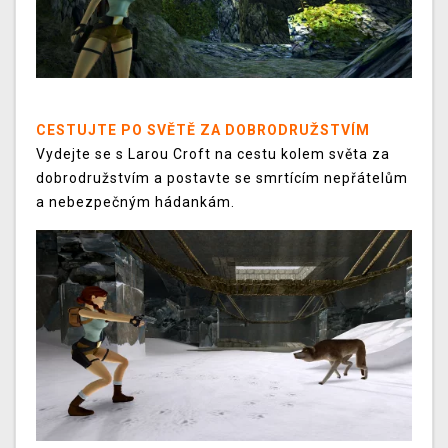
CESTUJTE PO SVĚTĚ ZA DOBRODRUŽSTVÍM
Vydejte se s Larou Croft na cestu kolem světa za
dobrodružstvím a postavte se smrtícím nepřátelům
a nebezpečným hádankám.