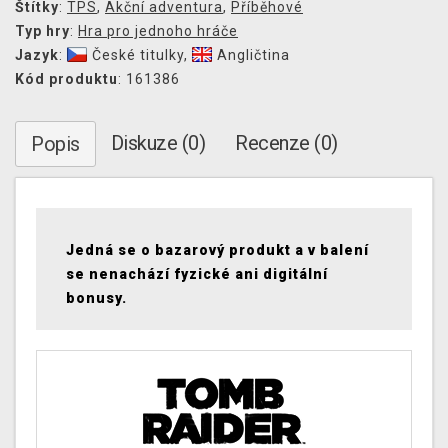
Štítky
:
TPS
,
Akční adventura
,
Příběhové
Typ hry
:
Hra pro jednoho hráče
Jazyk
:
České titulky
,
Angličtina
Kód produktu
: 161386
Diskuze (0)
Recenze (0)
Popis
Jedná se o bazarový produkt a v balení
se nenachází fyzické ani digitální
bonusy.