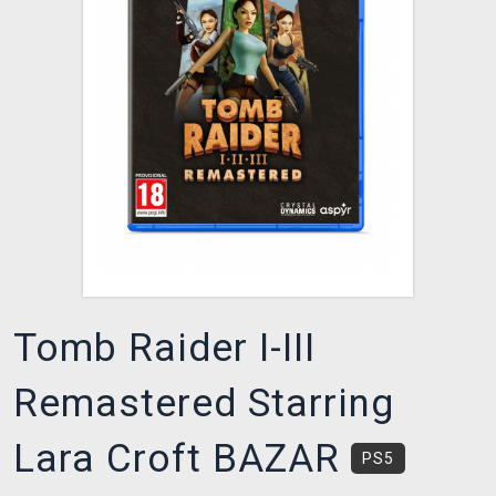
DOPRAVA
XZONE KLUB
TCG & BOARDGAME HUB
VÝKUP HER (BAZAR)
Tomb Raider I-III
Remastered Starring
Lara Croft BAZAR
PS5