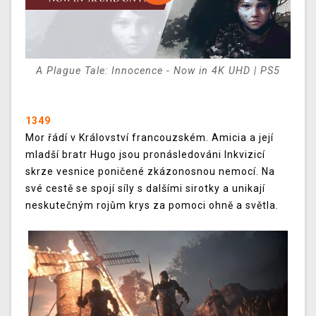
A Plague Tale: Innocence - Now in 4K UHD | PS5
1349
Mor řádí v Království francouzském. Amicia a její
mladší bratr Hugo jsou pronásledováni Inkvizicí
skrze vesnice poničené zkázonosnou nemocí. Na
své cestě se spojí síly s dalšími sirotky a unikají
neskutečným rojům krys za pomoci ohně a světla.