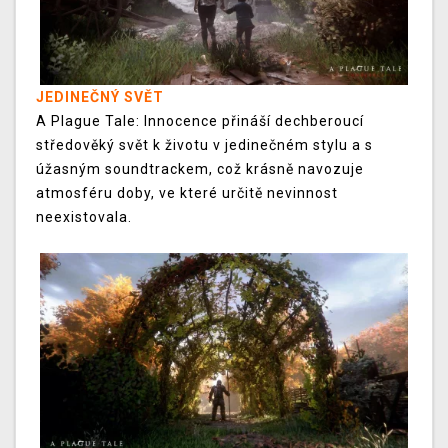
JEDINEČNÝ SVĚT
A Plague Tale: Innocence přináší dechberoucí
středověký svět k životu v jedinečném stylu a s
úžasným soundtrackem, což krásně navozuje
atmosféru doby, ve které určitě nevinnost
neexistovala.