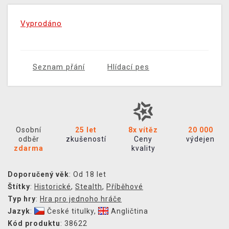
Vyprodáno
Seznam přání
Hlídací pes
Osobní
25 let
8x vítěz
20 000
odběr
zkušeností
Ceny
výdejen
zdarma
kvality
Doporučený věk
: Od 18 let
Štítky
:
Historické
,
Stealth
,
Příběhové
Typ hry
:
Hra pro jednoho hráče
Jazyk
:
České titulky
,
Angličtina
Kód produktu
: 38622