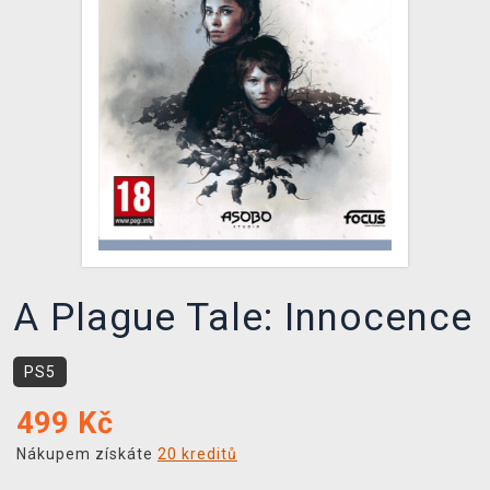
DOPRAVA
XZONE KLUB
TCG & BOARDGAME HUB
VÝKUP HER (BAZAR)
A Plague Tale: Innocence
PS5
499
Kč
Nákupem získáte
20 kreditů