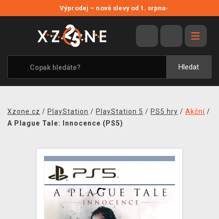
NOVÉ SLEVY
Výprodej – nové slevy od 1. srpna
›
VÝPRODEJ
VIDEOHRY
XZONE ORIGINALS
Hledat
TÉMATIKY
OBLEČENÍ A DOPLŇKY
Xzone.cz
/
PlayStation
/
PlayStation 5
/
PS5 hry
/
Akční
/
MERCHANDISE
A Plague Tale: Innocence (PS5)
SPOLEČENSKÉ HRY
BLOG
KONTAKT
PRODEJNY