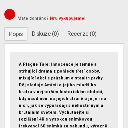
Máte dohráno?
Hru vykupujeme!
Diskuze (0)
Recenze (0)
Popis
A Plague Tale: Innocence je temné a
strhující drama z pohledu třetí osoby,
mixující akci s průzkum a stealth prvky.
Děj sleduje Amicii a jejího mladšího
bratra v nejhorším historickém období,
kdy osud není na jejich straně a je jen na
nich, jak se vypořádají s nehostinným a
brutálním světem. Vychutnejte si
rozlišení 4K s vysokou snímkovou
frekvencí 60 snímků za sekundu, výrazně