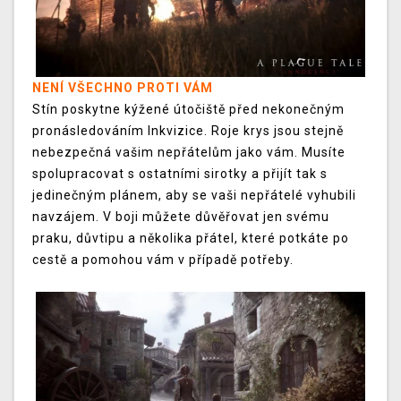
NENÍ VŠECHNO PROTI VÁM
Stín poskytne kýžené útočiště před nekonečným
pronásledováním Inkvizice. Roje krys jsou stejně
nebezpečná vašim nepřátelům jako vám. Musíte
spolupracovat s ostatními sirotky a přijít tak s
jedinečným plánem, aby se vaši nepřátelé vyhubili
navzájem. V boji můžete důvěřovat jen svému
praku, důvtipu a několika přátel, které potkáte po
cestě a pomohou vám v případě potřeby.