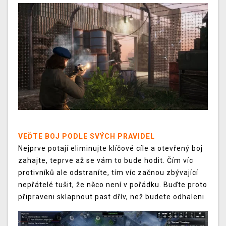
VEĎTE BOJ PODLE SVÝCH PRAVIDEL
Nejprve potají eliminujte klíčové cíle a otevřený boj
zahajte, teprve až se vám to bude hodit. Čím víc
protivníků ale odstraníte, tím víc začnou zbývající
nepřátelé tušit, že něco není v pořádku. Buďte proto
připraveni sklapnout past dřív, než budete odhaleni.