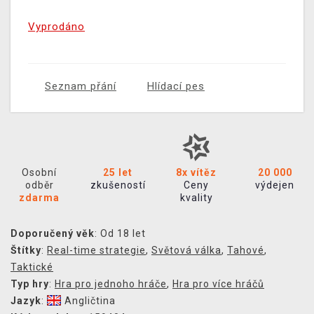
Vyprodáno
Seznam přání
Hlídací pes
Osobní
25 let
8x vítěz
20 000
odběr
zkušeností
Ceny
výdejen
zdarma
kvality
Doporučený věk
: Od 18 let
Štítky
:
Real-time strategie
,
Světová válka
,
Tahové
,
Taktické
Typ hry
:
Hra pro jednoho hráče
,
Hra pro více hráčů
Jazyk
:
Angličtina