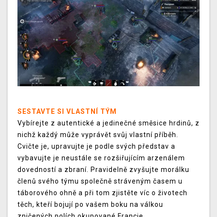
SESTAVTE SI VLASTNÍ TÝM
Vybírejte z autentické a jedinečné směsice hrdinů, z
nichž každý může vyprávět svůj vlastní příběh.
Cvičte je, upravujte je podle svých představ a
vybavujte je neustále se rozšiřujícím arzenálem
dovedností a zbraní. Pravidelně zvyšujte morálku
členů svého týmu společně stráveným časem u
táborového ohně a při tom zjistěte víc o životech
těch, kteří bojují po vašem boku na válkou
zničených polích okupované Francie.