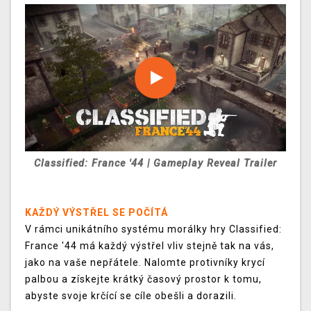
Classified: France '44 | Gameplay Reveal Trailer
KAŽDÝ VÝSTŘEL SE POČÍTÁ
V rámci unikátního systému morálky hry Classified:
France '44 má každý výstřel vliv stejně tak na vás,
jako na vaše nepřátele. Nalomte protivníky krycí
palbou a získejte krátký časový prostor k tomu,
abyste svoje krčící se cíle obešli a dorazili.