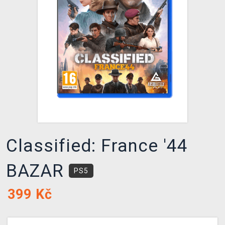
DOPRAVA
XZONE KLUB
TCG & BOARDGAME HUB
VÝKUP HER (BAZAR)
Classified: France '44
BAZAR
PS5
399
Kč