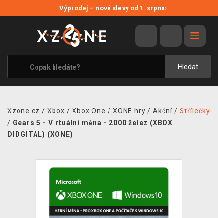
NOVÉ SLEVY
Výprodej – nové slevy od 1. srpna
›
VÝPRODEJ
VIDEOHRY
XZONE ORIGINALS
Hledat
TÉMATIKY
OBLEČENÍ A DOPLŇKY
Xzone.cz
/
Xbox
/
Xbox One
/
XONE hry
/
Akční
/
Střílečky
MERCHANDISE
/
Gears 5 - Virtuální měna - 2000 želez (XBOX
DIDGITAL) (XONE)
SPOLEČENSKÉ HRY
BLOG
KONTAKT
PRODEJNY