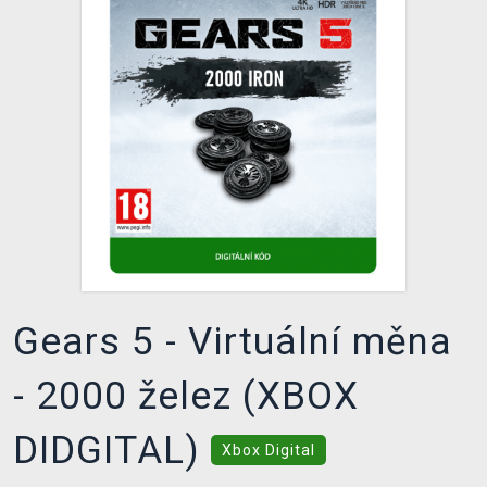
DOPRAVA
XZONE KLUB
TCG & BOARDGAME HUB
VÝKUP HER (BAZAR)
Gears 5 - Virtuální měna
- 2000 želez (XBOX
DIDGITAL)
Xbox Digital