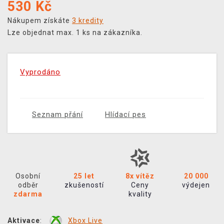
530
Kč
Nákupem získáte
3 kredity
Lze objednat max. 1 ks na zákazníka.
Vyprodáno
Seznam přání
Hlídací pes
Osobní
25 let
8x vítěz
20 000
odběr
zkušeností
Ceny
výdejen
zdarma
kvality
Aktivace
:
Xbox Live