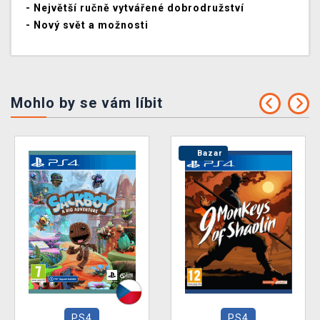
- Největší ručně vytvářené dobrodružství
- Nový svět a možnosti
Mohlo by se vám líbit
Bazar
PS4
PS4