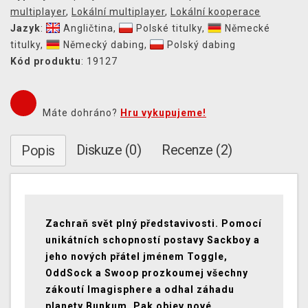
multiplayer
,
Lokální multiplayer
,
Lokální kooperace
Jazyk
:
Angličtina
,
Polské titulky
,
Německé
titulky
,
Německý dabing
,
Polský dabing
Kód produktu
: 19127
Máte dohráno?
Hru vykupujeme!
Diskuze (0)
Recenze (2)
Popis
Zachraň svět plný představivosti. Pomocí
unikátních schopností postavy Sackboy a
jeho nových přátel jménem Toggle,
OddSock a Swoop prozkoumej všechny
zákoutí Imagisphere a odhal záhadu
planety Bunkum. Pak objev nové