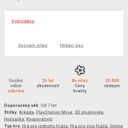
Vyprodáno
Seznam přání
Hlídací pes
Osobní
25 let
8x vítěz
20 000
odběr
zkušeností
Ceny
výdejen
zdarma
kvality
Doporučený věk
: Od 7 let
Štítky
:
Arkáda
,
PlayStation Move
,
3D plošinovka
,
Hopsačka
,
Kooperativní
Typ hry
:
Hra pro jednoho hráče
,
Hra pro více hráčů
,
Online