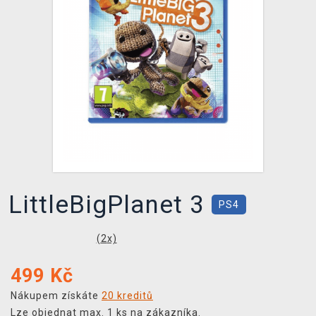
DOPRAVA
XZONE KLUB
TCG & BOARDGAME HUB
VÝKUP HER (BAZAR)
LittleBigPlanet 3
PS4
(
2
x)
499
Kč
Nákupem získáte
20 kreditů
Lze objednat max. 1 ks na zákazníka.