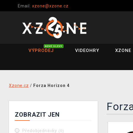
Email:
xzone@xzone.cz
NOVÉ SLEVY
VÝPRODEJ
VIDEOHRY
XZONE 
Xzone.cz
/
Forza Horizon 4
Forza
ZOBRAZIT JEN
Předobjednávky
(0)