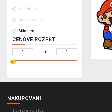
V akci
(0)
Bazarové
(0)
Skladem
CENOVÉ ROZPĚTÍ
až
NAKUPOVÁNÍ
Doprava a platba