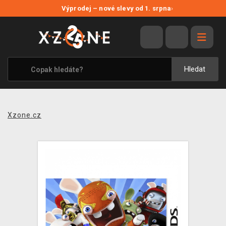
NOVÉ SLEVY
Výprodej – nové slevy od 1. srpna
›
VÝPRODEJ
VIDEOHRY
XZONE ORIGINALS
Hledat
TÉMATIKY
OBLEČENÍ A DOPLŇKY
Xzone.cz
MERCHANDISE
SPOLEČENSKÉ HRY
BLOG
KONTAKT
PRODEJNY