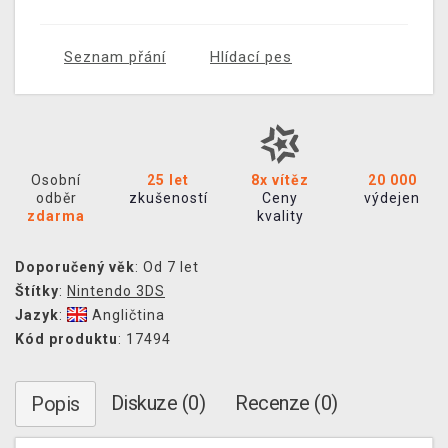
Seznam přání
Hlídací pes
Osobní
25 let
8x vítěz
20 000
odběr
zkušeností
Ceny
výdejen
zdarma
kvality
Doporučený věk
: Od 7 let
Štítky
:
Nintendo 3DS
Jazyk
:
Angličtina
Kód produktu
: 17494
Diskuze (0)
Recenze (0)
Popis