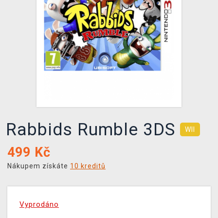
DOPRAVA
XZONE KLUB
TCG & BOARDGAME HUB
VÝKUP HER (BAZAR)
Rabbids Rumble 3DS
WII
499
Kč
Nákupem získáte
10 kreditů
Vyprodáno