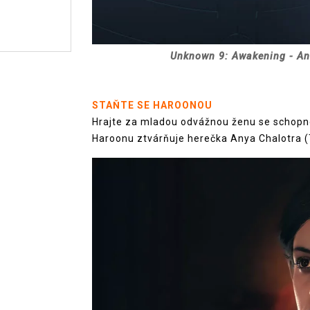
Unknown 9: Awakening - An
STAŇTE SE HAROONOU
Hrajte za mladou odvážnou ženu se schopnos
Haroonu ztvárňuje herečka Anya Chalotra (