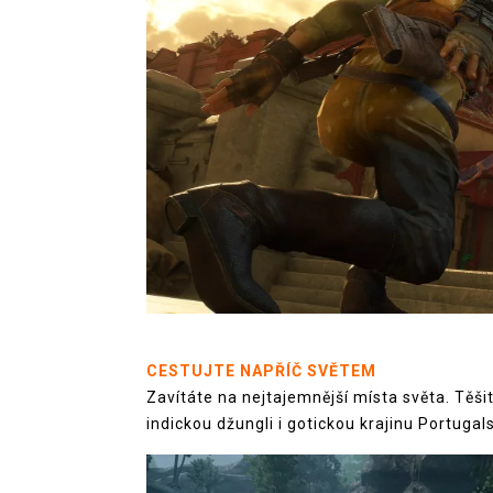
CESTUJTE NAPŘÍČ SVĚTEM
Zavítáte na nejtajemnější místa světa. Těš
indickou džungli i gotickou krajinu Portugals