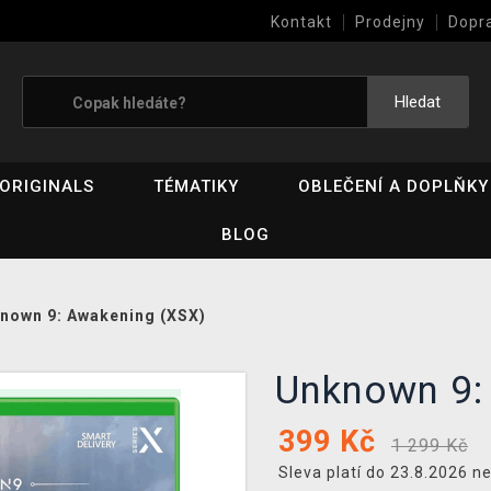
Kontakt
Prodejny
Dopr
Výkup her (bazar)
Hledat
ORIGINALS
TÉMATIKY
OBLEČENÍ A DOPLŇKY
BLOG
nown 9: Awakening (XSX)
Unknown 9:
399
Kč
1 299 Kč
Sleva platí do 23.8.2026 n