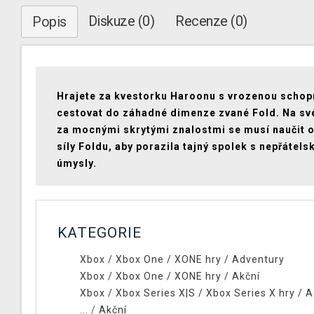
Diskuze (0)
Recenze (0)
Popis
Hrajete za kvestorku Haroonu s vrozenou schop
cestovat do záhadné dimenze zvané Fold. Na sv
za mocnými skrytými znalostmi se musí naučit 
síly Foldu, aby porazila tajný spolek s nepřátels
úmysly.
KATEGORIE
Xbox
/
Xbox One
/
XONE hry
/
Adventury
Xbox
/
Xbox One
/
XONE hry
/
Akční
Xbox
/
Xbox Series X|S
/
Xbox Series X hry
/
A
... /
Akční