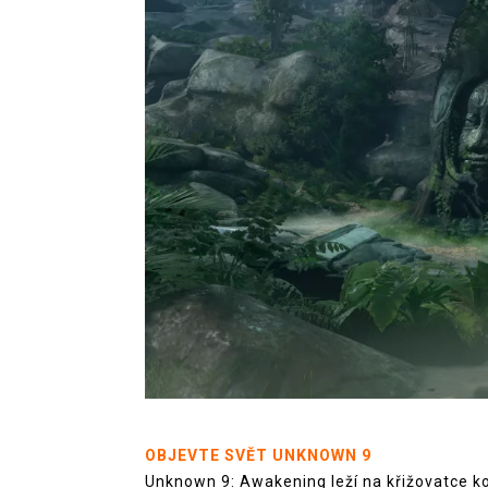
OBJEVTE SVĚT UNKNOWN 9
Unknown 9: Awakening leží na křižovatce ko