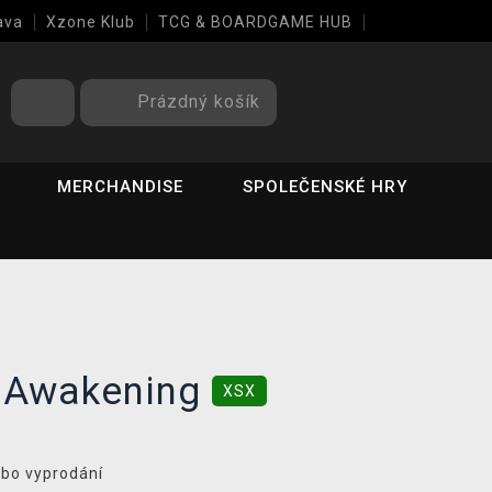
ava
Xzone Klub
TCG & BOARDGAME HUB
Prázdný košík
MERCHANDISE
SPOLEČENSKÉ HRY
 Awakening
XSX
ebo vyprodání