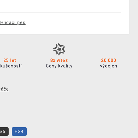
Hlídací pes
25 let
8x vítěz
20 000
zkušeností
Ceny kvality
výdejen
ráče
S5
PS4