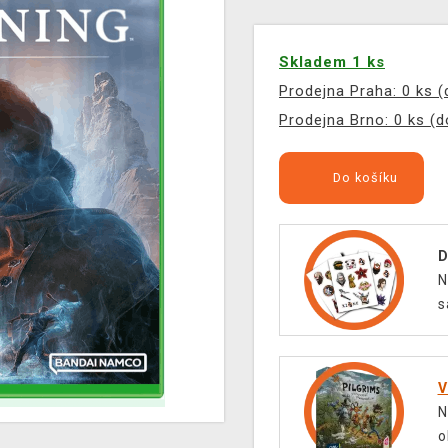
Skladem 1 ks
Prodejna Praha: 0 ks 
Prodejna Brno: 0 ks (
Do košíku
D
N
s
V
N
o