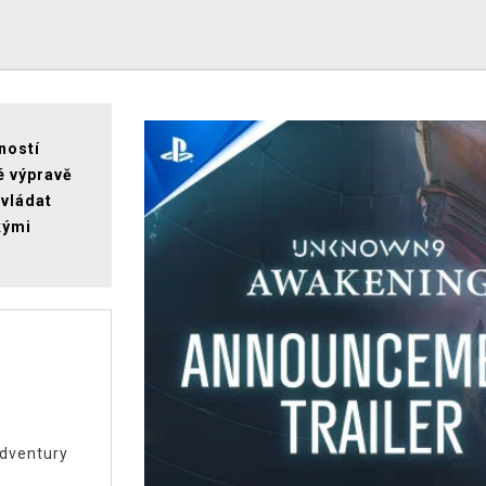
ností
é výpravě
ovládat
kými
dventury