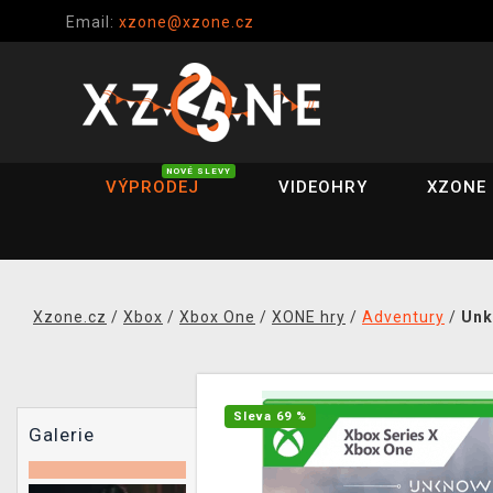
Email:
xzone@xzone.cz
NOVÉ SLEVY
VÝPRODEJ
VIDEOHRY
XZONE 
Xzone.cz
/
Xbox
/
Xbox One
/
XONE hry
/
Adventury
/
Unk
Sleva 69 %
Galerie