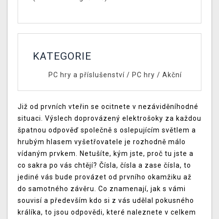
KATEGORIE
PC hry a příslušenství
/
PC hry
/
Akční
Již od prvních vteřin se ocitnete v nezáviděníhodné
situaci. Výslech doprovázený elektrošoky za každou
špatnou odpověď společně s oslepujícím světlem a
hrubým hlasem vyšetřovatele je rozhodně málo
vídaným prvkem. Netušíte, kým jste, proč tu jste a
co sakra po vás chtějí? Čísla, čísla a zase čísla, to
jediné vás bude provázet od prvního okamžiku až
do samotného závěru. Co znamenají, jak s vámi
souvisí a především kdo si z vás udělal pokusného
králíka, to jsou odpovědi, které naleznete v celkem