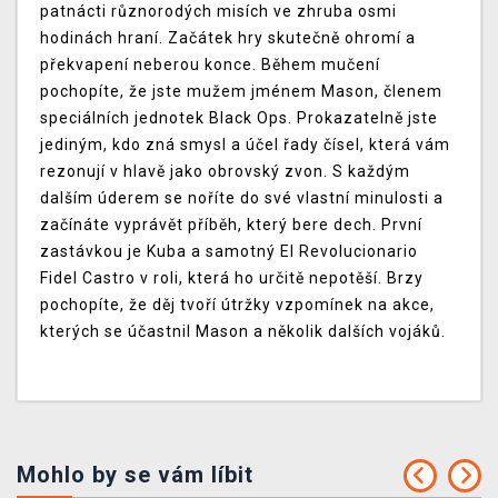
patnácti různorodých misích ve zhruba osmi
hodinách hraní. Začátek hry skutečně ohromí a
překvapení neberou konce. Během mučení
pochopíte, že jste mužem jménem Mason, členem
speciálních jednotek Black Ops. Prokazatelně jste
jediným, kdo zná smysl a účel řady čísel, která vám
rezonují v hlavě jako obrovský zvon. S každým
dalším úderem se noříte do své vlastní minulosti a
začínáte vyprávět příběh, který bere dech. První
zastávkou je Kuba a samotný El Revolucionario
Fidel Castro v roli, která ho určitě nepotěší. Brzy
pochopíte, že děj tvoří útržky vzpomínek na akce,
kterých se účastnil Mason a několik dalších vojáků.
Mohlo by se vám líbit