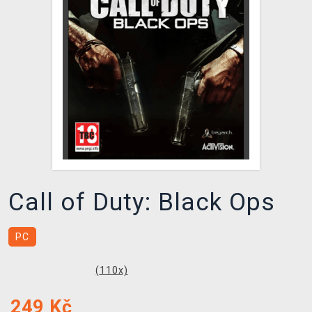
DOPRAVA
XZONE KLUB
TCG & BOARDGAME HUB
VÝKUP HER (BAZAR)
Call of Duty: Black Ops
PC
(
110
x)
249
Kč