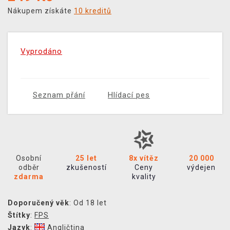
Nákupem získáte
10 kreditů
Vyprodáno
Seznam přání
Hlídací pes
Osobní
25 let
8x vítěz
20 000
odběr
zkušeností
Ceny
výdejen
zdarma
kvality
Doporučený věk
: Od 18 let
Štítky
:
FPS
Jazyk
:
Angličtina