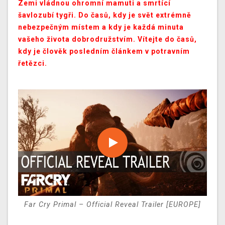
Zemi vládnou ohromní mamuti a smrtící
šavlozubí tygři. Do časů, kdy je svět extrémně
nebezpečným místem a kdy je každá minuta
vašeho života dobrodružstvím. Vítejte do časů,
kdy je člověk posledním článkem v potravním
řetězci.
Far Cry Primal – Official Reveal Trailer [EUROPE]