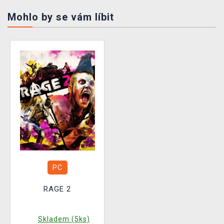
Mohlo by se vám líbit
PC
RAGE 2
Skladem (5ks)