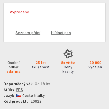
Vyprodáno
Seznam přání
Hlídací pes
Osobní
25 let
8x vítěz
20 000
odběr
zkušeností
Ceny
výdejen
zdarma
kvality
Doporučený věk
: Od 18 let
Štítky
:
FPS
Jazyk
:
České titulky
Kód produktu
: 20022