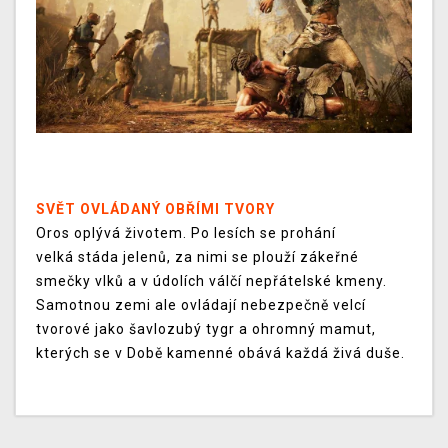
SVĚT OVLÁDANÝ OBŘÍMI TVORY
Oros oplývá životem. Po lesích se prohání
velká stáda jelenů, za nimi se plouží zákeřné
smečky vlků a v údolích válčí nepřátelské kmeny.
Samotnou zemi ale ovládají nebezpečně velcí
tvorové jako šavlozubý tygr a ohromný mamut,
kterých se v Době kamenné obává každá živá duše.