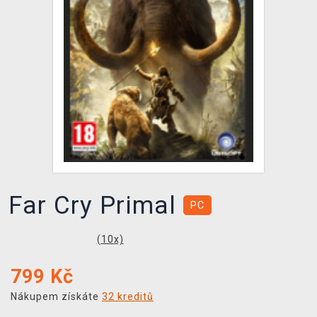
DOPRAVA
XZONE KLUB
TCG & BOARDGAME HUB
VÝKUP HER (BAZAR)
Far Cry Primal
PC
(
10
x)
799
Kč
Nákupem získáte
32 kreditů