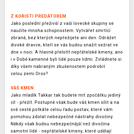
Z KOŘISTI PREDÁTOREM
Jako poslední přeživší z vaší lovecké skupiny se
naučíte mnoha schopnostem. Vytvářet smrtící
zbraně, bez kterých nepřežijete ani den. Odrážet
divoké dravce, kteří se vás budou snažit sežrat ve
dne v noci. A hlavně přelstít nepřátelské kmeny, ano
i v Době kamenné byli lidé pouze lidmi. Zvládnete si
díky všem nabraným zkušenostem podrobit
celou zemi Oros?
VÁŠ KMEN
Jako mladík Takkar tak budete mít zpočátku jediný
cíl - přežít. Postupně však bude váš kmen sílit a na
své cestě potkáte celou řadu postav, které vám
pomohou zdolat nebezpečné nástrahy divočiny.
Někdy však budou nebezpečnější než divočina
samotní lidé - nepřátelské kmeny, které udělají