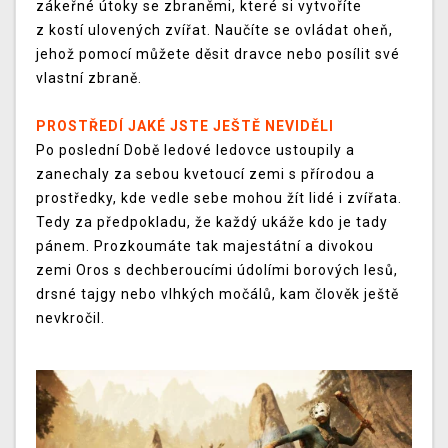
zákeřné útoky se zbraněmi, které si vytvoříte
z kostí ulovených zvířat. Naučíte se ovládat oheň,
jehož pomocí můžete děsit dravce nebo posílit své
vlastní zbraně.
PROSTŘEDÍ JAKÉ JSTE JEŠTĚ NEVIDĚLI
Po poslední Době ledové ledovce ustoupily a
zanechaly za sebou kvetoucí zemi s přírodou a
prostředky, kde vedle sebe mohou žít lidé i zvířata.
Tedy za předpokladu, že každý ukáže kdo je tady
pánem. Prozkoumáte tak majestátní a divokou
zemi Oros s dechberoucími údolími borových lesů,
drsné tajgy nebo vlhkých močálů, kam člověk ještě
nevkročil.