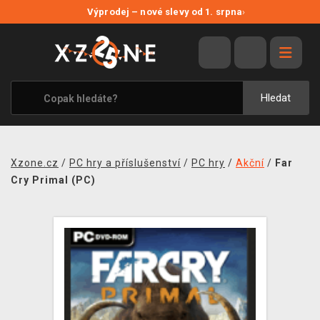
NOVÉ SLEVY
Výprodej – nové slevy od 1. srpna
›
VÝPRODEJ
VIDEOHRY
XZONE ORIGINALS
Hledat
TÉMATIKY
OBLEČENÍ A DOPLŇKY
Xzone.cz
/
PC hry a příslušenství
/
PC hry
/
Akční
/
Far
MERCHANDISE
Cry Primal (PC)
SPOLEČENSKÉ HRY
BLOG
KONTAKT
PRODEJNY